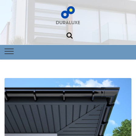
Foltowoltai
Nowoczes
dom Dural