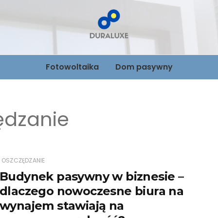
Foltowoltai
Fotowoltaika
Dom pasywny
Nowoczes
dom Dural
ędzanie
OSZCZĘDZANIE
Budynek pasywny w biznesie –
dlaczego nowoczesne biura na
wynajem stawiają na