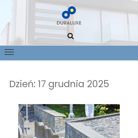
Foltowoltai
Nowoczes
dom Dural
Dzień:
17 grudnia 2025