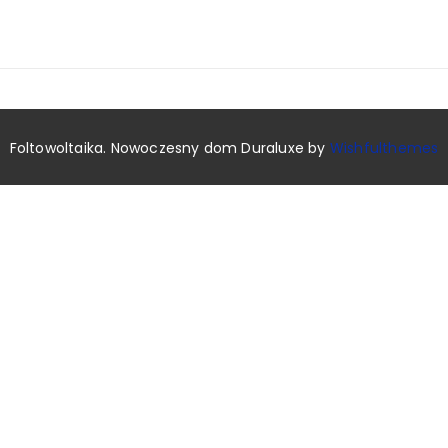
Foltowoltaika. Nowoczesny dom Duraluxe by
Wishfulthemes