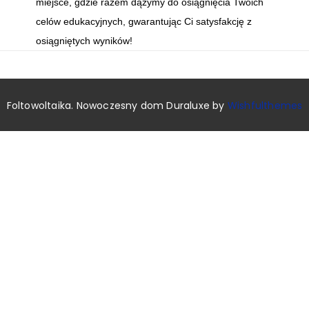
miejsce, gdzie razem dążymy do osiągnięcia Twoich
celów edukacyjnych, gwarantując Ci satysfakcję z
osiągniętych wyników!
Foltowoltaika. Nowoczesny dom Duraluxe by
Wishfulthemes