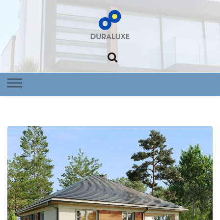
Foltowoltai
Nowoczes
dom Dural