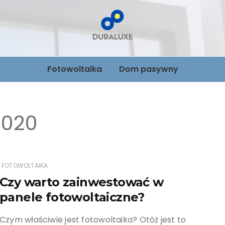
Foltowoltai
Fotowoltaika
Dom pasywny
Nowoczes
dom Dural
2020
FOTOWOLTAIKA
Czy warto zainwestować w
panele fotowoltaiczne?
Czym właściwie jest fotowoltaika? Otóż jest to