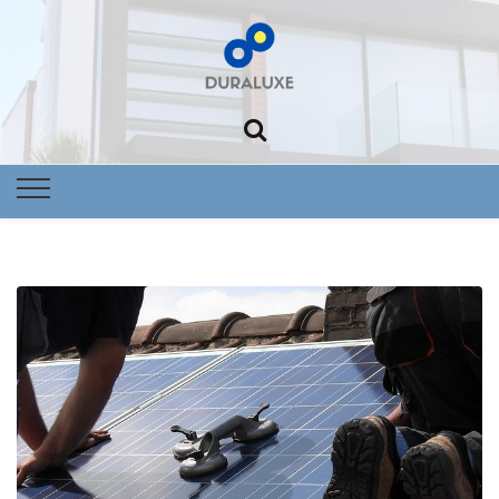
Foltowoltai
Nowoczes
dom Dural