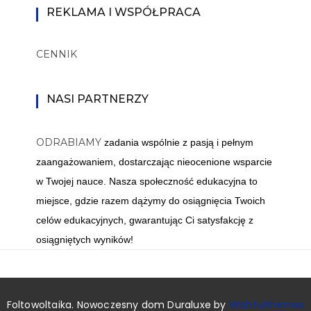
REKLAMA I WSPÓŁPRACA
CENNIK
NASI PARTNERZY
ODRABIAMY
zadania wspólnie z pasją i pełnym
zaangażowaniem, dostarczając nieocenione wsparcie
w Twojej nauce. Nasza społeczność edukacyjna to
miejsce, gdzie razem dążymy do osiągnięcia Twoich
celów edukacyjnych, gwarantując Ci satysfakcję z
osiągniętych wyników!
Foltowoltaika. Nowoczesny dom Duraluxe by
Wishfulthemes