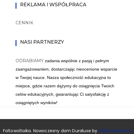
REKLAMA I WSPÓŁPRACA
CENNIK
NASI PARTNERZY
ODRABIAMY
zadania wspólnie z pasją i pełnym
zaangażowaniem, dostarczając nieocenione wsparcie
w Twojej nauce. Nasza społeczność edukacyjna to
miejsce, gdzie razem dążymy do osiągnięcia Twoich
celów edukacyjnych, gwarantując Ci satysfakcję z
osiągniętych wyników!
Foltowoltaika. Nowoczesny dom Duraluxe by
Wishfulthemes