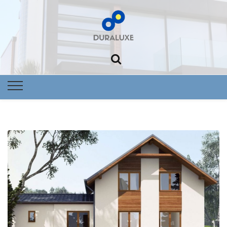
Foltowoltai
Nowoczes
dom Dural