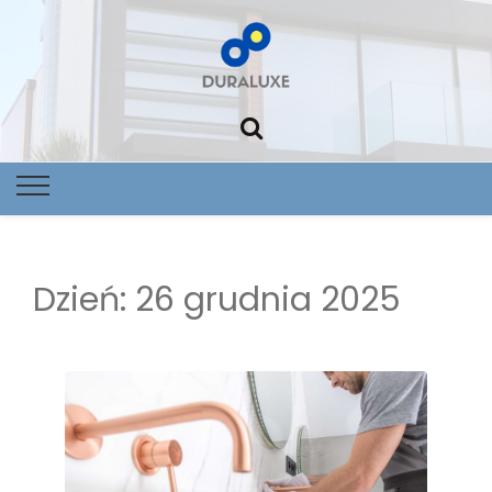
Foltowoltai
Nowoczes
dom Dural
Dzień:
26 grudnia 2025